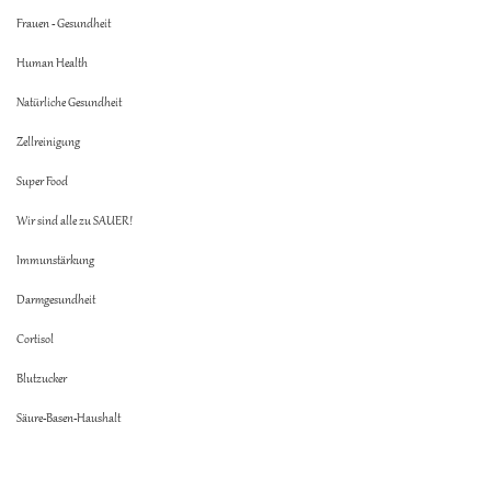
Frauen - Gesundheit
Human Health
Natürliche Gesundheit
Zellreinigung
Super Food
Wir sind alle zu SAUER!
Immunstärkung
Darmgesundheit
Cortisol
Blutzucker
Säure-Basen-Haushalt