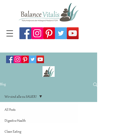
Blog
Wir sind alle zu SAUER!
All Posts
Digestive Health
Clean Eating