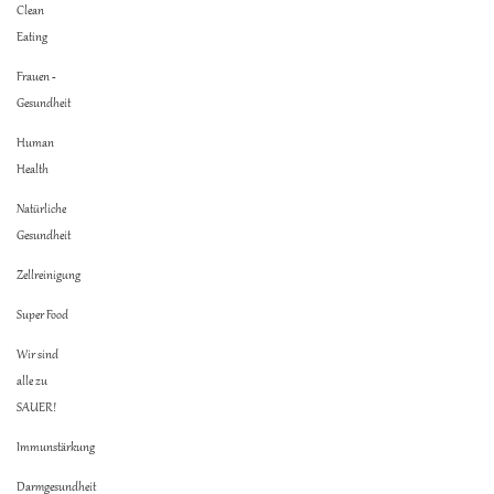
Clean
Eating
Frauen -
Gesundheit
Human
Health
Natürliche
Gesundheit
Zellreinigung
Super Food
Wir sind
alle zu
SAUER!
Immunstärkung
Darmgesundheit