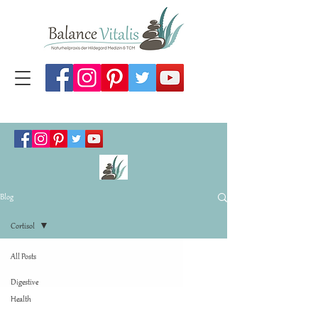
Blog
Cortisol
All Posts
Digestive
Health