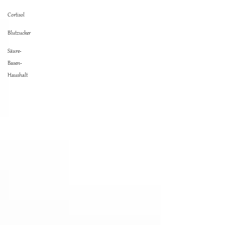
Cortisol
Blutzucker
Säure-
Basen-
Haushalt