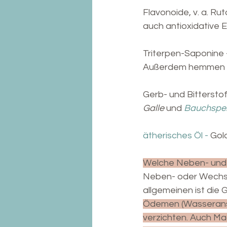
Flavonoide, v. a. Rut
auch antioxidative 
Triterpen-Saponine 
Außerdem hemmen si
Gerb- und Bitterstof
Galle
 und 
Bauchspei
ätherisches Öl - 
Gol
Welche Neben- und 
Neben- oder Wechse
allgemeinen ist die G
Ödemen (Wasseransa
verzichten. Auch Ma