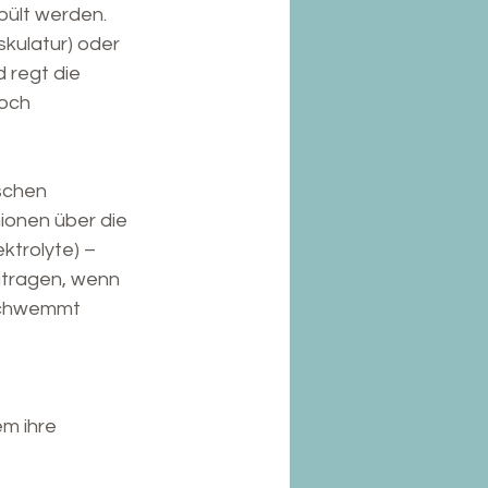
ült werden. 
kulatur) oder 
 regt die 
och 
schen 
mionen über die 
ktrolyte) – 
itragen, wenn 
eschwemmt 
em ihre 