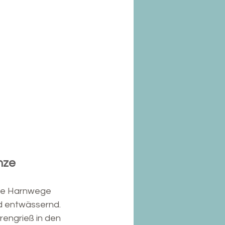
anze
ine Harnwege 
d entwässernd. 
engrieß in den 