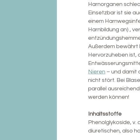
Harnorganen schlech
Einsetzbar ist sie a
einem Harnwegsinfek
Harnbildung an) , ve
entzündungshemme
Außerdem bewährt b
Hervorzuheben ist, 
Entwässerungsmitte
Nieren
 – und damit 
nicht stört. Bei Bl
parallel ausreichen
werden können!
Inhaltsstoffe               
Phenolglykoside, v. a
diuretischen, also 