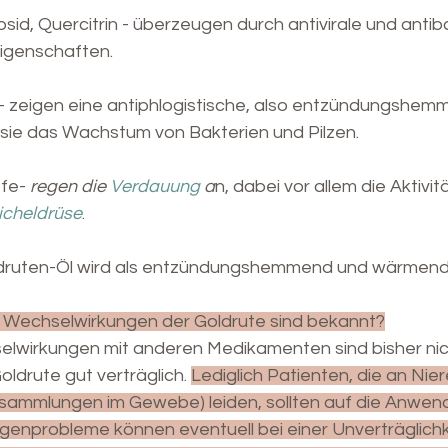
osid, Quercitrin - überzeugen durch antivirale und antiba
Eigenschaften.
- zeigen eine antiphlogistische, also entzündungshem
e das Wachstum von Bakterien und Pilzen.
fe- 
regen die 
Verdauung
 a
n, dabei vor allem die Aktivit
cheldrüse
.
druten-Öl wird als entzündungshemmend und wärmend
Wechselwirkungen der Goldrute sind bekannt?
lwirkungen mit anderen Medikamenten sind bisher nich
oldrute gut verträglich. 
Lediglich Patienten, die an Nie
mmlungen im Gewebe) leiden, sollten auf die Anwen
genprobleme können eventuell bei einer Unverträglichk