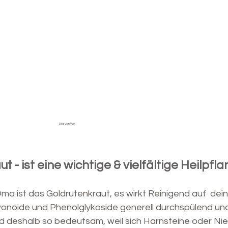
  Bild von Wix
t - ist eine wichtige & vielfältige Heilpfl
Oma ist das Goldrutenkraut, es wirkt Reinigend auf  de
vonoide und Phenolglykoside generell durchspülend un
d deshalb so bedeutsam, weil sich Harnsteine oder Nier