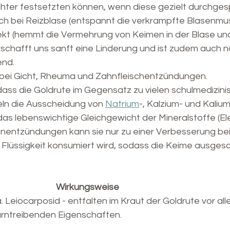
ter festsetzten können, wenn diese gezielt durchgesp
uch bei Reizblase (entspannt die verkrampfte Blasenmus
t (hemmt die Vermehrung von Keimen in der Blase und
rschafft uns sanft eine Linderung und ist zudem auch n
nd.
ei Gicht, Rheuma und Zahnfleischentzündungen.
dass die Goldrute im Gegensatz zu vielen schulmedizini
ln die Ausscheidung von 
Natrium
-, Kalzium- und Kaliu
das lebenswichtige Gleichgewicht der Mineralstoffe (Ele
asenentzündungen kann sie nur zu einer Verbesserung be
d Flüssigkeit konsumiert wird, sodass die Keime ausg
                           Wirkungsweise
. Leiocarposid - entfalten im Kraut der Goldrute vor all
harntreibenden Eigenschaften.