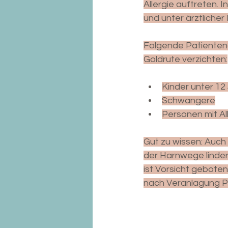
Allergie auftreten. 
und unter ärztliche
Folgende Patienten
Goldrute verzichten:
Kinder unter 12
Schwangere
Personen mit Al
Gut zu wissen: Auch
der Harnwege linde
ist Vorsicht gebote
nach Veranlagung Pr