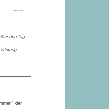
   Free Pic von Wix
 über den Tag 
 Wirkung 
mmer 1 der 