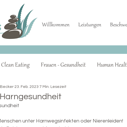
Willkommen
Leistungen
Beschw
Clean Eating
Frauen - Gesundheit
Human Healt
ellreinigung
Super Food
Wir sind alle zu SAUER!
 Becker
23. Feb. 2023
7 Min. Lesezeit
 Harngesundheit
sundheit
l
Blutzucker
Säure-Basen-Haushalt
Menschen unter Harnwegsinfekten oder Nierenleiden!