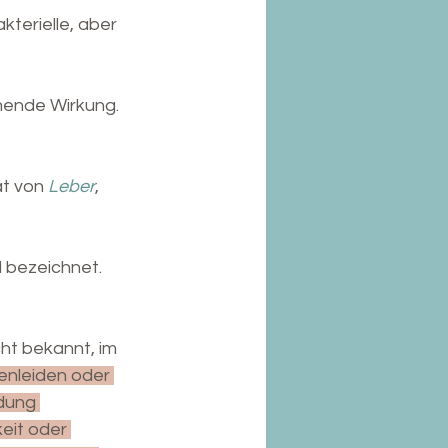
kterielle, aber 
mende Wirkung. 
ät von 
Leber
, 
 bezeichnet.
t bekannt, im 
renleiden oder 
dung 
eit oder 