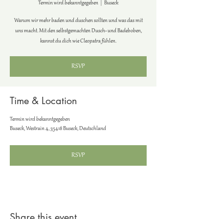
Termin wird bekanntgegeben
  |  
Buseck
Warum wir mehr baden und duschen sollten und was das mit
uns macht. Mit den selbstgemachten Dusch- und Badeboben,
kannst du dich wie Cleopatra fühlen.
RSVP
Time & Location
Termin wird bekanntgegeben
Buseck, Westrain 4, 35418 Buseck, Deutschland
RSVP
Share this event