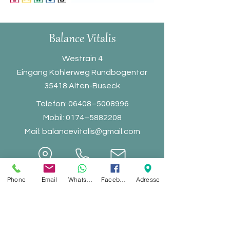
Balance Vitali
s
Westrain 4
Eingang Köhlerweg Rundbogentor
35418 Alten-Buseck
Telefon: 06408–
5008996
Mobil: 0174–5882208
Mail:
balancevitalis@gmail.com
Phone
Email
Whatsapp
Facebook
Adresse
Koop
erationspartner
Impressum
Blog
Datenschutz
Balance Vitalis TV
Disclaimer