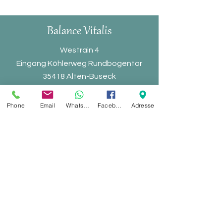
Balance Vitali
s
Westrain 4
Eingang Köhlerweg Rundbogentor
35418 Alten-Buseck
Telefon: 06408–
5008996
Phone
Email
Whatsapp
Facebook
Adresse
Mobil: 0174–5882208
Mail:
balancevitalis@gmail.com
Koop
erationspartner
Impressum
Blog
Datenschutz
Balance Vitalis TV
Disclaimer