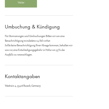
Weiter
Umbuchung & Kündigung
Für Stornierungen und Umbuchungen Bitten wir um eine
Benachrichtigung mindestens 24 Std vorher.
Sollte keine Benachrichtigung Ihrer Absage kommen, behalten wir
uns vor, eine Entschädigungsgebühr in Höhe von 35% des
Ausfalls zu veranschlagen.
Kontaktangaben
Westrain 4, 35418 Buseck, Germany