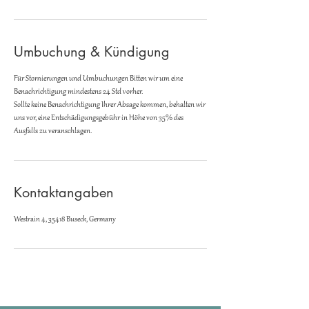
Umbuchung & Kündigung
Für Stornierungen und Umbuchungen Bitten wir um eine
Benachrichtigung mindestens 24 Std vorher.
Sollte keine Benachrichtigung Ihrer Absage kommen, behalten wir
uns vor, eine Entschädigungsgebühr in Höhe von 35% des
Ausfalls zu veranschlagen.
Kontaktangaben
Westrain 4, 35418 Buseck, Germany